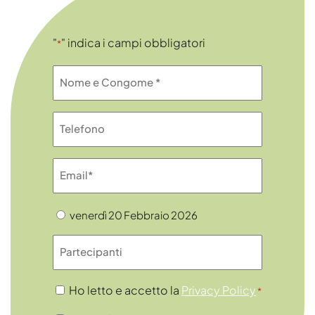
"
" indica i campi obbligatori
*
Nome
e
Cognome
Telefono
*
Email
*
Date
venerdì 20 Febbraio 2026
Numero
Consenso
Ho letto e accetto la
Privacy Policy
*
*