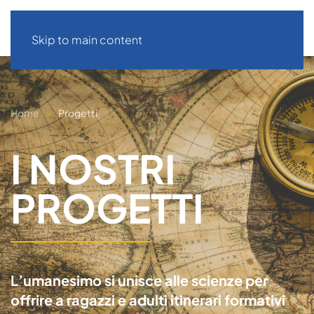
Skip to main content
Home
Progetti
I NOSTRI
PROGETTI
L’umanesimo si unisce alle scienze per
offrire a ragazzi e adulti itinerari formativi